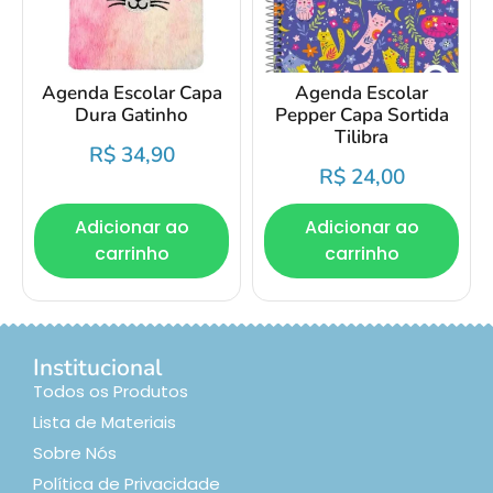
Agenda Escolar Capa
Agenda Escolar
Dura Gatinho
Pepper Capa Sortida
Tilibra
R$
34,90
R$
24,00
Adicionar ao
Adicionar ao
carrinho
carrinho
Institucional
Todos os Produtos
Lista de Materiais
Sobre Nós
Política de Privacidade