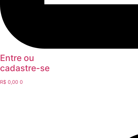
Entre ou
cadastre-se
R$
0,00
0