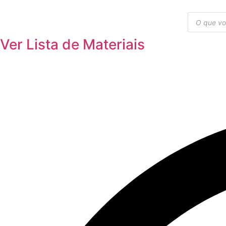
Ir
Pesquisar
para
produtos
o
Ver Lista de Materiais
conteúdo