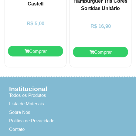
Hambúrguer Tris Cores
Castell
Sortidas Unitário
R$
5,00
R$
16,90
Comprar
Comprar
Institucional
Todos os Produtos
Lista de Materiais
Sobre Nós
Política de Privacidade
Contato