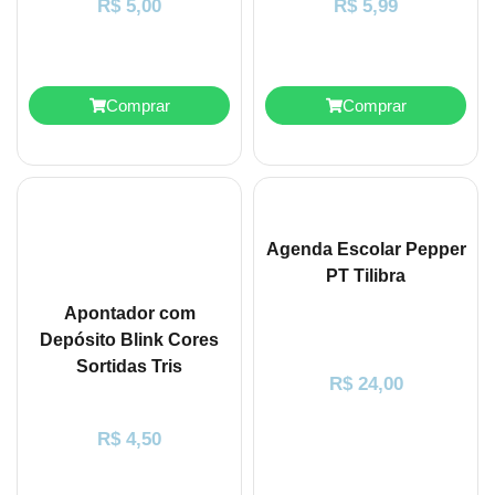
R$
5,00
R$
5,99
Comprar
Comprar
Agenda Escolar Pepper
PT Tilibra
Apontador com
Depósito Blink Cores
Sortidas Tris
R$
24,00
R$
4,50