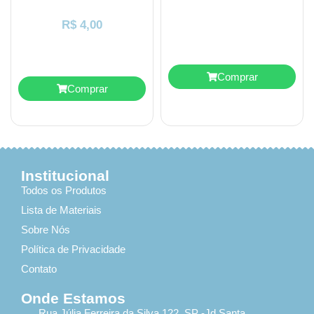
R$
4,00
Comprar
Comprar
Institucional
Todos os Produtos
Lista de Materiais
Sobre Nós
Política de Privacidade
Contato
Onde Estamos
Rua Júlia Ferreira da Silva 122, SP -Jd Santa