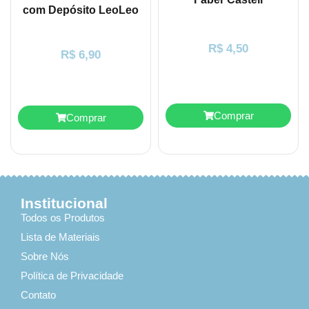
com Depósito LeoLeo
R$
4,50
R$
6,90
Comprar
Comprar
Institucional
Todos os Produtos
Lista de Materiais
Sobre Nós
Política de Privacidade
Contato