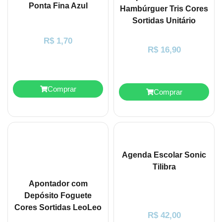
Ponta Fina Azul
Hambúrguer Tris Cores
Sortidas Unitário
R$
1,70
R$
16,90
Comprar
Comprar
Agenda Escolar Sonic
Tilibra
Apontador com
Depósito Foguete
Cores Sortidas LeoLeo
R$
42,00