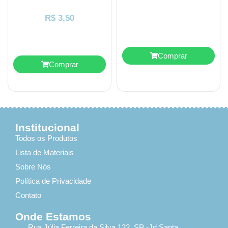
R$
3,50
Comprar
Comprar
Institucional
Todos os Produtos
Lista de Materiais
Sobre Nós
Política de Privacidade
Contato
Onde Estamos
Rua Júlia Ferreira da Silva 122, SP -Jd Santa