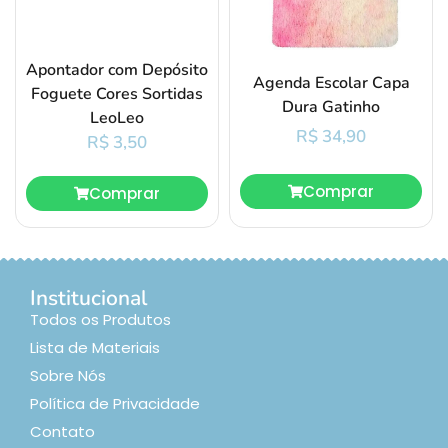
Apontador com Depósito
Agenda Escolar Capa
Foguete Cores Sortidas
Dura Gatinho
LeoLeo
R$
34,90
R$
3,50
Comprar
Comprar
Institucional
Todos os Produtos
Lista de Materiais
Sobre Nós
Política de Privacidade
Contato