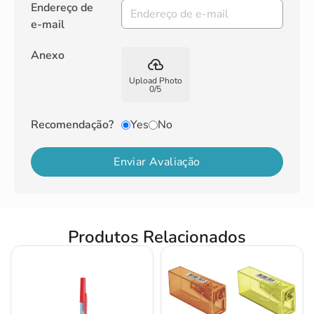
Endereço de
e-mail
Anexo
backup
Upload Photo
0
/
5
Recomendação?
Yes
No
Enviar Avaliação
Produtos Relacionados