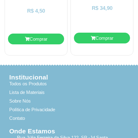
R$
34,90
R$
4,50
Comprar
Comprar
Institucional
Todos os Produtos
Lista de Materiais
Sobre Nós
Política de Privacidade
Contato
Onde Estamos
Rua Júlia Ferreira da Silva 122, SP -Jd Santa