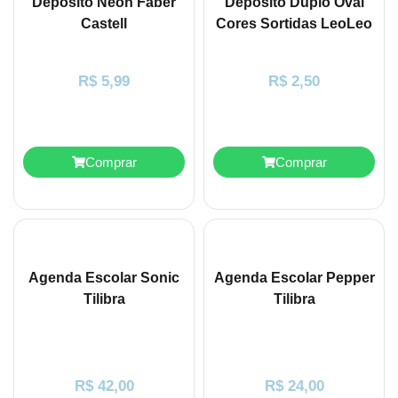
Depósito Neon Faber
Depósito Duplo Oval
Castell
Cores Sortidas LeoLeo
R$
5,99
R$
2,50
Comprar
Comprar
Agenda Escolar Sonic
Agenda Escolar Pepper
Tilibra
Tilibra
R$
42,00
R$
24,00