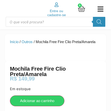
0
Entre ou
cadastre-se
Início
/
Outros
/ Mochila Free Fire Clio Preta/Amarela
Mochila Free Fire Clio
Preta/Amarela
R$
149,99
Em estoque
Adicionar ao carrinho